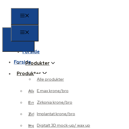
Forside
Forside
Produkter
Produkter
Alle produkter
E.max krone/bro
Alle produkter
Zirkonia krone/bro
E.max krone/bro
Implantat krone/bro
Zirkonia krone/bro
Digitalt 3D mock-up/ wax up
Implantat krone/bro