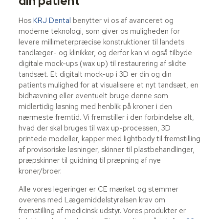
din patient
Hos
KRJ Dental
benytter vi os af avanceret og
moderne teknologi, som giver os muligheden for
levere millimeterpræcise konstruktioner til landets
tandlæger- og klinikker, og derfor kan vi også tilbyde
digitale mock-ups (wax up) til restaurering af slidte
tandsæt. Et digitalt mock-up i 3D er din og din
patients mulighed for at visualisere et nyt tandsæt, en
bidhævning eller eventuelt bruge denne som
midlertidig løsning med henblik på kroner i den
nærmeste fremtid. Vi fremstiller i den forbindelse alt,
hvad der skal bruges til wax up-processen, 3D
printede modeller, kapper med lightbody til fremstilling
af provisoriske løsninger, skinner til plastbehandlinger,
præpskinner til guidning til præpning af nye
kroner/broer.
Alle vores legeringer er CE mærket og stemmer
overens med Lægemiddelstyrelsen krav om
fremstilling af medicinsk udstyr. Vores produkter er