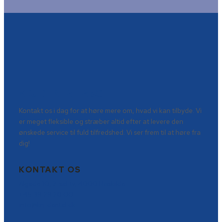
KRJ DENTAL ApS
Kontakt os i dag for at høre mere om, hvad vi kan tilbyde. Vi
er meget fleksible og stræber altid efter at levere den
ønskede service til fuld tilfredshed. Vi ser frem til at høre fra
dig!
KONTAKT OS
Algade 10, 2. sal tv, 4000 Roskilde
+45 39 29 20 00
info@krj-dental.dk