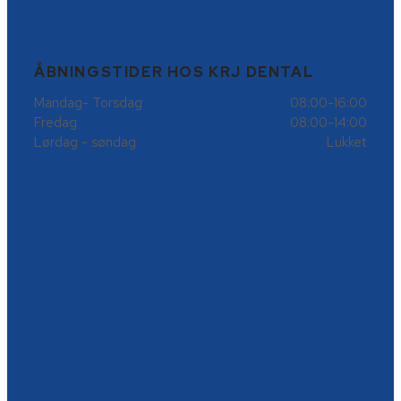
ÅBNINGSTIDER HOS KRJ DENTAL
Mandag- Torsdag
08:00-16:00
Fredag
08:00-14:00
Lørdag - søndag
Lukket