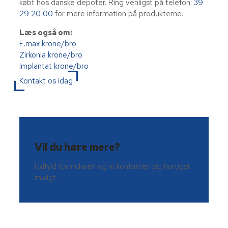
købt hos danske depoter. Ring venligst på telefon:
39
29 20 00
for mere information på produkterne.
Læs også om:
E.max krone/bro
Zirkonia krone/bro
Implantat krone/bro
Kontakt os idag
Vil du høre mere?
Udfyld formularen og vi kontakter dig hurtigst
muligt.