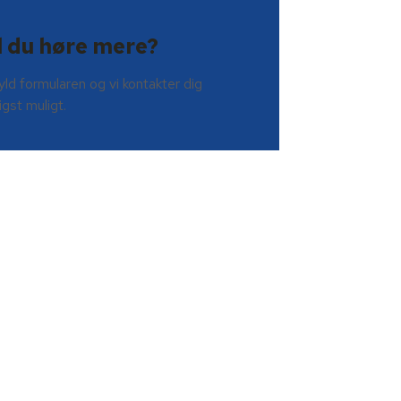
l du høre mere?
ld formularen og vi kontakter dig
igst muligt.