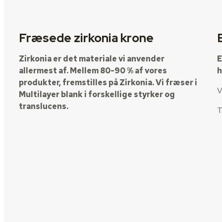
Fræsede zirkonia krone
Zirkonia er det materiale vi anvender
E
allermest af. Mellem 80-90 % af vores
h
produkter, fremstilles på Zirkonia. Vi fræser i
V
Multilayer blank i forskellige styrker og
translucens.
T