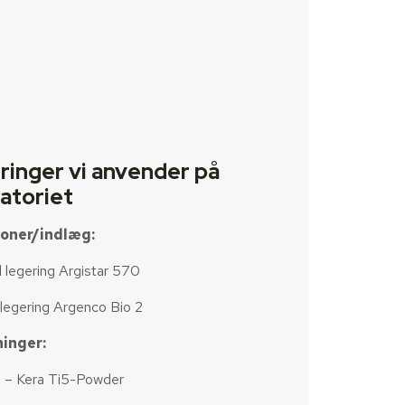
ringer vi anvender på
atoriet
roner/indlæg:
 legering Argistar 570
legering Argenco Bio 2
inger:
m – Kera Ti5-Powder