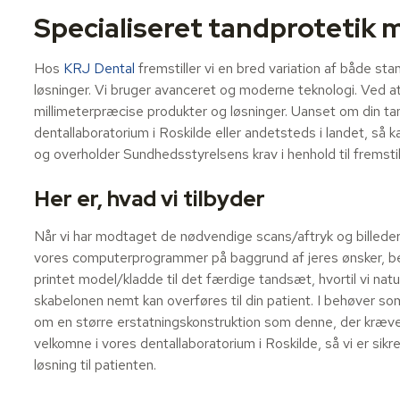
Specialiseret tandprotetik 
Hos
KRJ Dental
fremstiller vi en bred variation af både st
løsninger. Vi bruger avanceret og moderne teknologi. Ved at 
millimeterpræcise produkter og løsninger. Uanset om din ta
dentallaboratorium i Roskilde eller andetsteds i landet, så 
og overholder Sundhedsstyrelsens krav i henhold til fremstil
Her er, hvad vi tilbyder
Når vi har modtaget de nødvendige scans/aftryk og billeder 
vores computerprogrammer på baggrund af jeres ønsker, beh
printet model/kladde til det færdige tandsæt, hvortil vi nat
skabelonen nemt kan overføres til din patient. I behøver s
om en større erstatningskonstruktion som denne, der kræver 
velkomne i vores dentallaboratorium i Roskilde, så vi er sikre
løsning til patienten.