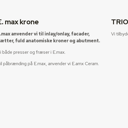
E. max krone
TRIO
.max anvender vi til inlay/onlay, facader,
Vi tilby
ætter, fuld anatomiske kroner og abutment.
i både presser og fræser i E.max.
il påbrænding på E.max, anvender vi E.amx Ceram.