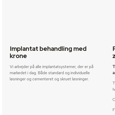
Implantat behandling med
krone
Vi arbejder på alle implantatsystemer, der er på
T
markedet i dag. Både standard og individuelle
a
løsninger og cementeret og skruet løsninger.
T
I
O
F