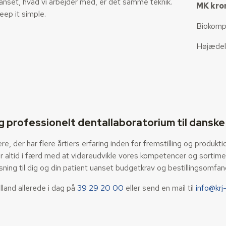
anset, hvad vi arbejder med, er det samme teknik.
MK kro
eep it simple.
Biokompa
Højædel
g professionelt dentallaboratorium til danske 
der har flere årtiers erfaring inden for fremstilling og produktion 
 er altid i færd med at videreudvikle vores kompetencer og sortime
sning til dig og din patient uanset budgetkrav og bestillingsomfan
lland allerede i dag på
39 29 20 00
eller send en mail til
info@krj