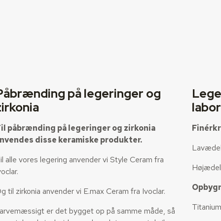
Påbrænding på legeringer og
Lege
zirkonia
labor
il påbrænding på legeringer og zirkonia
Finérk
nvendes disse keramiske produkter.
Lavædel
il alle vores legering anvender vi Style Ceram fra
Højædel
voclar.
Opbygn
g til zirkonia anvender vi E.max Ceram fra Ivoclar.
Titaniu
arvemæssigt er det bygget op på samme måde, så