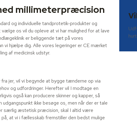
med millimeterpræcision
Vi
andard og individuelle tandprotetik-produkter og
Udfy
vælge os vil du opleve at vi har mulighed for at lave
hurt
ndlægeklinik er beliggende tæt på vores
kan vi hjælpe dig. Alle vores legeringer er CE mærket
ling af medicinsk udstyr.
fra jer, vil vi begynde at bygge tænderne op via
ov og udfordringer. Herefter vil I modtage en
urligvis også kan producere skinner og kapper, så
om udgangspunkt ikke besøge os, men når der er tale
særlig æstetisk præcision, skal I altid være
 på, at vi i fællesskab fremstiller den bedst mulige