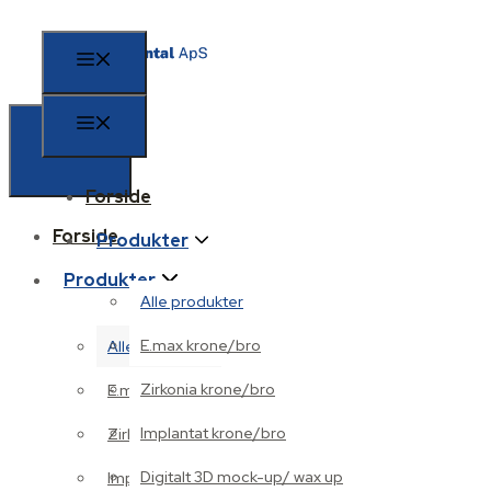
Forside
Forside
Produkter
Produkter
Alle produkter
E.max krone/bro
Alle produkter
Zirkonia krone/bro
E.max krone/bro
Implantat krone/bro
Zirkonia krone/bro
Digitalt 3D mock-up/ wax up
Implantat krone/bro