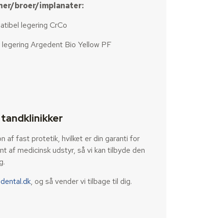
ner/broer/implanater:
tibel legering CrCo
 legering Argedent Bio Yellow PF
tandklinikker
af fast protetik, hvilket er din garanti for
nt af medicinsk udstyr, så vi kan tilbyde den
g.
-dental.dk
, og så vender vi tilbage til dig.